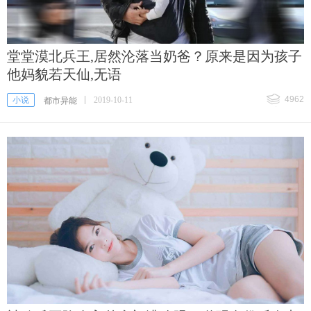
堂堂漠北兵王,居然沦落当奶爸？原来是因为孩子
他妈貌若天仙,无语
4962
小说
2019-10-11
都市异能