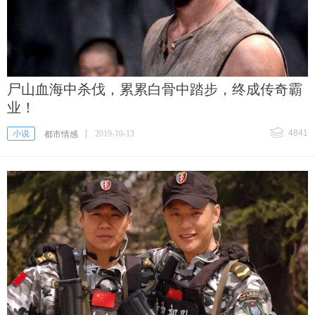
尸山血海中杀伐，累累白骨中踏步，终成传奇霸
业！
4841
小说
2019-10-13
都市情感