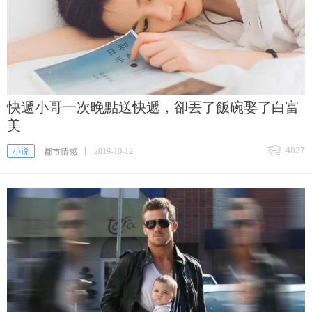
快遞小哥一次晚點送快遞，卻丟了飯碗娶了白富
美
4837
小说
2019-10-12
都市情感