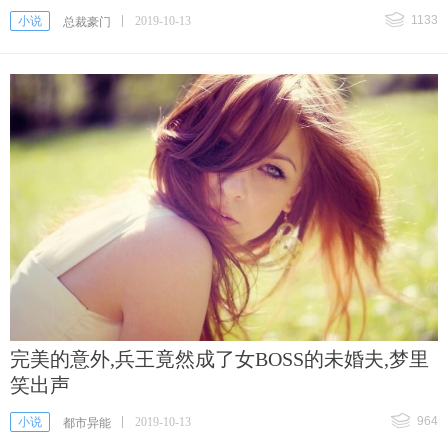
1133
小说
2019-10-13
总裁豪门
完美的意外,兵王竟然成了女BOSS的未婚夫,梦里
笑出声
964
小说
2019-10-13
都市异能