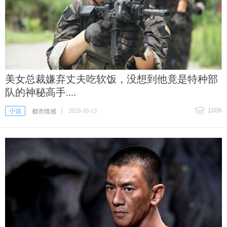
美女总裁嫌弃丈夫吃软饭，没想到他竟是特种部
队的神秘高手....
1006
小说
2019-10-13
都市情感