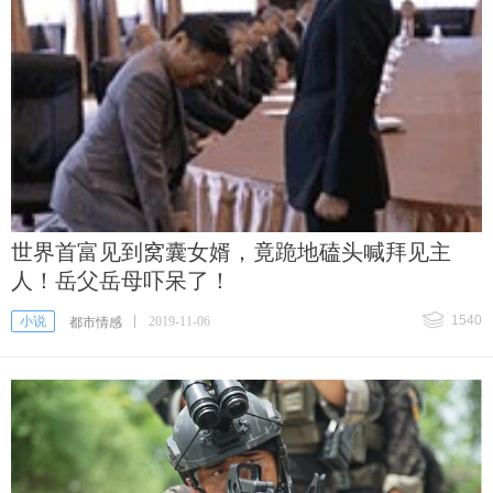
世界首富见到窝囊女婿，竟跪地磕头喊拜见主
人！岳父岳母吓呆了！
1540
小说
2019-11-06
都市情感