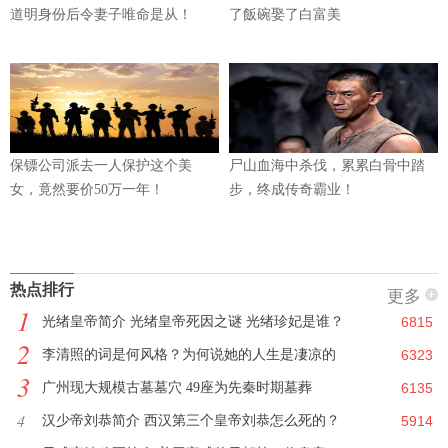
道明身份后令妻子唯命是从！
了飯碗娶了白富美
保镖公司派去一人保护这个美
尸山血海中杀伐，累累白骨中踏
女，竟然要价50万一年！
步，终成传奇霸业！
热点排行
更多
1
光绪皇帝简介 光绪皇帝死因之谜 光绪珍妃是谁？
6815
2
李清照的词是何风格？为何说她的人生是凄凉的
6323
3
广州现大规模古墓墓穴 49座为先秦时期墓葬
6135
4
汉少帝刘恭简介 西汉第三个皇帝刘恭怎么死的？
5914