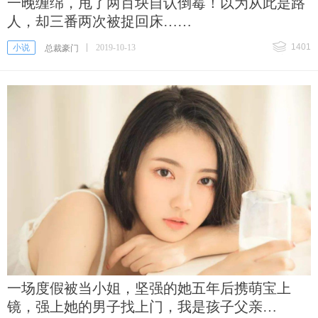
一晚缠绵，甩了两百块自认倒霉！以为从此是路
人，却三番两次被捉回床……
1401
小说
2019-10-13
总裁豪门
一场度假被当小姐，坚强的她五年后携萌宝上
镜，强上她的男子找上门，我是孩子父亲…