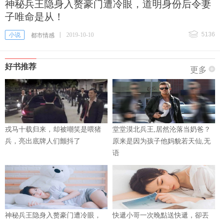
神秘兵王隐身入赘豪门遭冷眼，道明身份后令妻
子唯命是从！
5136
小说
2019-10-10
都市情感
好书推荐
更多
戎马十载归来，却被嘲笑是喂猪
堂堂漠北兵王,居然沦落当奶爸？
兵，亮出底牌人们颤抖了
原来是因为孩子他妈貌若天仙,无
语
神秘兵王隐身入赘豪门遭冷眼，
快遞小哥一次晚點送快遞，卻丟