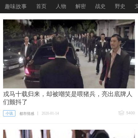
趣味故事
首页
人物
解密
战史
野史
戎马十载归来，却被嘲笑是喂猪兵，亮出底牌人
们颤抖了
5400
小说
2020-01-14
都市情感