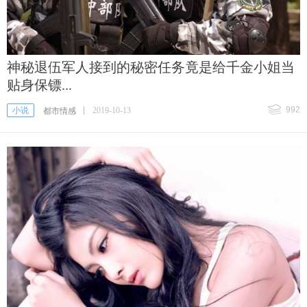
神秘退伍军人接到的秘密任务竟是给千金小姐当
贴身保镖...
992
小说
2019-10-13
都市情感