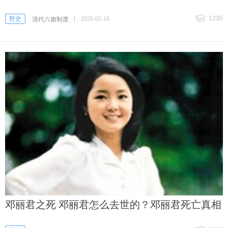
1235
野史
2020-02-18
清代八旗制度
邓丽君之死 邓丽君怎么去世的？邓丽君死亡真相