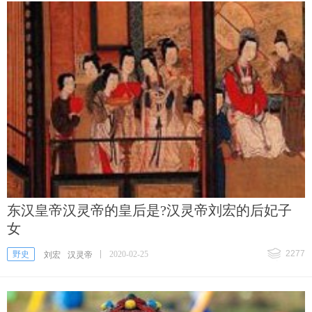
东汉皇帝汉灵帝的皇后是?汉灵帝刘宏的后妃子
女
2277
野史
2020-02-25
刘宏
汉灵帝