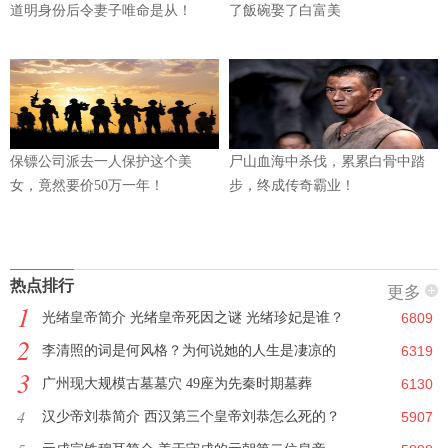
道明身份后令妻子唯命是从！
了飯碗娶了白富美
保镖公司派去一人保护这个美
尸山血海中杀伐，累累白骨中踏
女，竟然要价50万一年！
步，终成传奇霸业！
热点排行
更多
1
光绪皇帝简介 光绪皇帝死因之谜 光绪珍妃是谁？
6809
2
李清照的词是何风格？为何说她的人生是凄凉的
6319
3
广州现大规模古墓墓穴 49座为先秦时期墓葬
6130
4
汉少帝刘恭简介 西汉第三个皇帝刘恭怎么死的？
5907