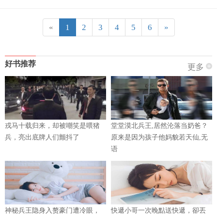
«
1
2
3
4
5
6
»
好书推荐
更多
戎马十载归来，却被嘲笑是喂猪
堂堂漠北兵王,居然沦落当奶爸？
兵，亮出底牌人们颤抖了
原来是因为孩子他妈貌若天仙,无
语
神秘兵王隐身入赘豪门遭冷眼，
快遞小哥一次晚點送快遞，卻丟