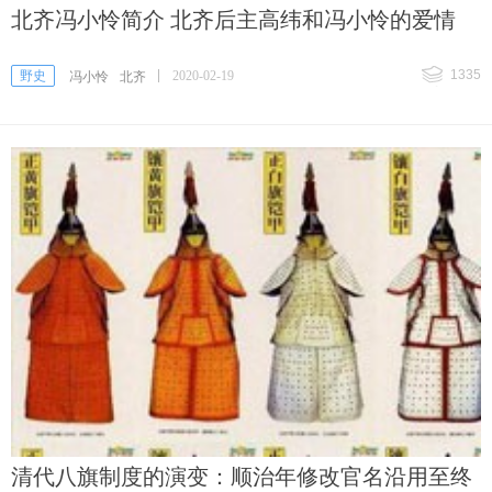
北齐冯小怜简介 北齐后主高纬和冯小怜的爱情
1335
野史
2020-02-19
冯小怜
北齐
清代八旗制度的演变：顺治年修改官名沿用至终