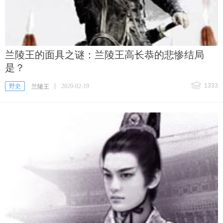
兰陵王的面具之谜：兰陵王高长恭的悲惨结局
是？
1333
野史
2020-02-19
兰陵王