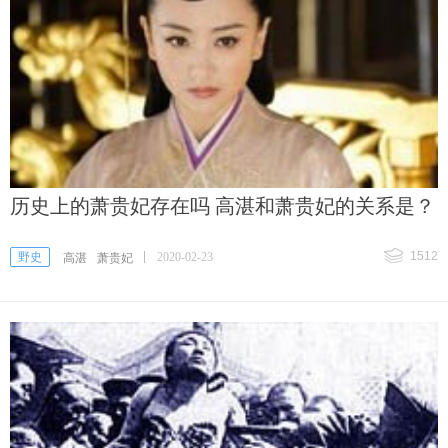
历史上的萧贵妃存在吗 高湛和萧贵妃的关系是？
1512
野史
2020-02-23
高湛
萧贵妃