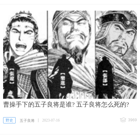
曹操手下的五子良将是谁? 五子良将怎么死的?
3969
野史
2023-07-16
五子良将