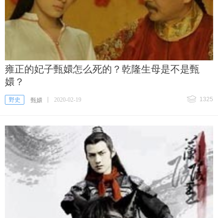
雍正的妃子甄嬛怎么死的？乾隆生母是不是甄
嬛？
1325
野史
2020-02-19
甄嬛