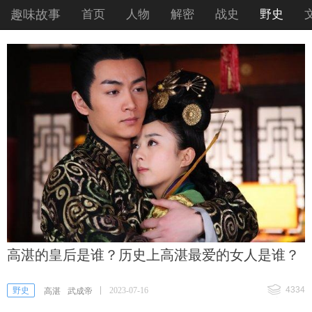
趣味故事
首页
人物
解密
战史
野史
高湛的皇后是谁？历史上高湛最爱的女人是谁？
4334
野史
2023-07-16
高湛
武成帝