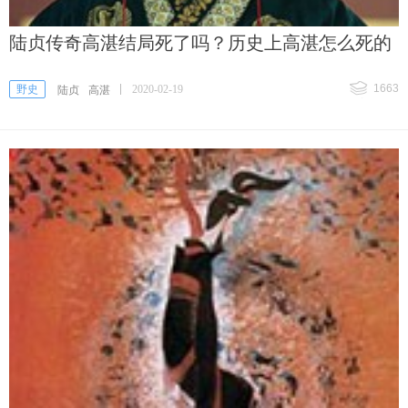
陆贞传奇高湛结局死了吗？历史上高湛怎么死的
1663
野史
2020-02-19
陆贞
高湛