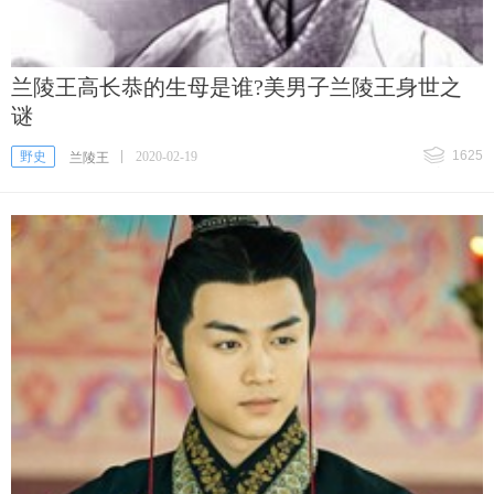
兰陵王高长恭的生母是谁?美男子兰陵王身世之
谜
1625
野史
2020-02-19
兰陵王