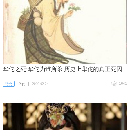
华佗之死:华佗为谁所杀 历史上华佗的真正死因
1641
野史
2020-02-24
华佗