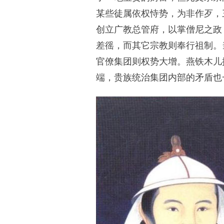
某些徒属依权恃势，为非作歹，
创立广教总管府，以掌僧尼之政，
差徭，而其它宗教则奉行祖制。
官僚集团则权势大增。燕铁木儿
端，贵族统治集团内部的矛盾也