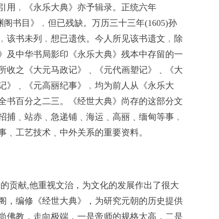
用﹐《永乐大典》亦予辑录。正统六年
文渊阁书目》﹐但已残缺。万历三十三年(1605)孙
﹐该书未列﹐想已遗佚。今人所见该书遗文﹐除
》及中华书局影印《永乐大典》残本中存留的一
所收之《大元马政记》﹑《元代画塑记》﹑《大
记》﹑《元高丽纪事》﹐均为前人从《永乐大
全书百分之二三。《经世大典》尚存的这部分文
招捕﹑站赤﹑急递铺﹑海运﹑高丽﹑缅甸等事﹐
事﹑工艺技术﹑中外关系的重要资料。
的贡献,他重视文治，为文化的发展作出了很大
阁，编修《经世大典》，为研究元朝的历史提供
尚佛教，走向极端，一是帝师的规格太高，二是