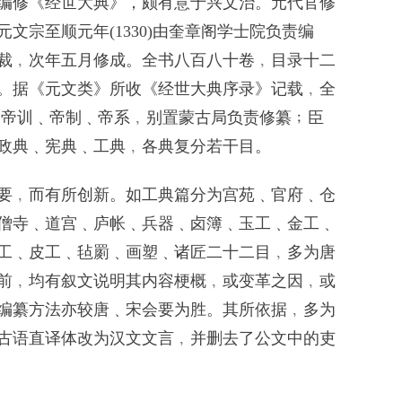
修《经世大典》，颇有意于兴文治。元代官修
文宗至顺元年(1330)由奎章阁学士院负责编
裁﹐次年五月修成。全书八百八十卷﹐目录十二
。据《元文类》所收《经世大典序录》记载﹐全
﹑帝训﹑帝制﹑帝系﹐别置蒙古局负责修纂﹔臣
政典﹑宪典﹑工典﹐各典复分若干目。
﹐而有所创新。如工典篇分为宫苑﹑官府﹑仓
僧寺﹑道宫﹑庐帐﹑兵器﹑卤簿﹑玉工﹑金工﹑
工﹑皮工﹑毡罽﹑画塑﹑诸匠二十二目﹐多为唐
前﹐均有叙文说明其内容梗概﹐或变革之因﹐或
编纂方法亦较唐﹑宋会要为胜。其所依据﹐多为
古语直译体改为汉文文言﹐并删去了公文中的吏