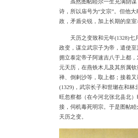
虽然图帖睦尔一生充满阴谋，
诗，所以庙号为“文宗”。但他
政，矛盾尖锐，加上长期的皇室
天历之变致和元年(1328)
政变，谋立武宗子为帝，遣使至
拥立泰定帝子阿速吉八于上都，
元天历，在燕铁木儿及其所属钦察
禅、倒剌沙等，取上都；接着又
(1329)，武宗长子和世瓎在
旺忽察都（在今河北张北县北）
接，伺机毒死明宗。于是图帖睦
天历之变。