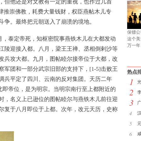
但他还是对文教有一定的重视，也作过几首
大肆推崇佛教，耗费大量钱财，权臣燕帖木儿专
斗争。最终把元朝送入了崩溃的境地。
保镖公
七月，泰定帝死，知枢密院事燕铁木儿在大都发动
这个美
万一年
江陵迎接入都。八月，梁王王禅、丞相倒剌沙等
发兵攻大都。九月，图帖睦尔接帝位于大都，改
军团和一部分武宗旧部的支持下，[1-5]击败王
热点
调兵平定了四川、云南的反对集团。天历二年
1
和林北即帝位，是为明宗。当明宗南行至上都附近的
2
时，名义上已逊位的图帖睦尔与燕铁木儿前往迎
3
尔复于八月即位于上都。次年，改元天历，史称
4
5
6