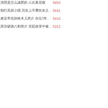
李清照是怎么减肥的 人比黄花瘦
5653
唐朝打高昌小国 历史上不费吹灰之力的重要战役
5641
元泰定帝也孙铁木儿简介 在位5年爆发多次饥荒
5410
元英宗硕德八剌简介 宫廷政变中被杀而亡的皇帝
5312