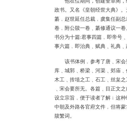
他在位期间，创建奎章阁，编
政书。又名《皇朝经世大典》。元
纂﹐赵世延任总裁﹐虞集任副总
卷﹐附公牍一卷﹑纂修通议一卷
书分为十篇:君事四篇﹐即帝号
事六篇﹐即治典﹑赋典﹑礼典﹑
该书体例﹐参考了唐﹑宋会要
库﹑城郭﹑桥梁﹑河渠﹑郊庙﹑
木工﹑抟埴之工﹑石工﹑丝枲之
﹑宋会要所无。各篇﹑目正文之
设立宗旨﹐便于读者了解﹔这种
中朝及外路各官府文件﹐但将蒙
牍繁词。