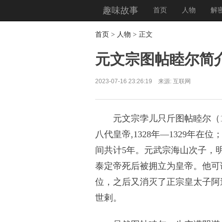
趣味故事
首页
人物
解
首页
>
人物
> 正文
元文宗图帖睦尔简
2023-07-16 23:26:19 来源: 互联网
元文宗孛儿只斤图帖睦尔（130
八代皇帝,1328年—1329年在
间共计5年。元武宗海山次子，
泰定帝死后被拥立为皇帝。他可
位，之后又消灭了正宗皇太子阿
世剌。