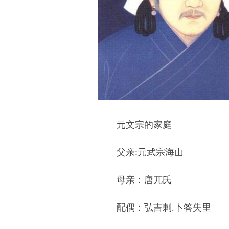
元文宗的家庭
父亲:元武宗海山
母亲：唐兀氏
配偶：弘吉剌.卜答失里