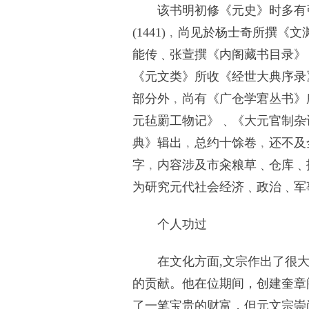
该书明初修《元史》时多有引
(1441)﹐尚见於杨士奇所撰《
能传﹑张萱撰《内阁藏书目录》
《元文类》所收《经世大典序录
部分外﹐尚有《广仓学宭丛书》
元毡罽工物记》﹑《大元官制杂
典》辑出﹐总约十馀卷﹐还不及
字﹐内容涉及市籴粮草﹑仓库﹑
为研究元代社会经济﹑政治﹑军
个人功过
在文化方面,文宗作出了很大
的贡献。他在位期间，创建奎章
了一笔宝贵的财富，但元文宗崇