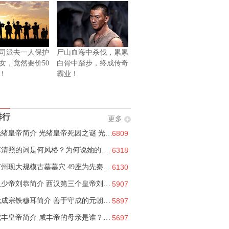
司派去一人保护
尸山血海中杀伐，累累
女，竟然要价50
白骨中踏步，终成传奇
！
霸业！
排行
更多
光绪皇帝简介 光绪皇帝死因之谜 光绪珍妃是谁？
6809
李清照的词是何风格？为何说她的人生是凄凉的
6318
广州现大规模古墓墓穴 49座为先秦时期墓葬
6130
汉少帝刘恭简介 西汉第三个皇帝刘恭怎么死的？
5907
元成宗铁穆耳简介 善于守成的元朝第二位皇帝
5897
咸丰皇帝简介 咸丰帝的母亲是谁？咸丰的儿子
5697