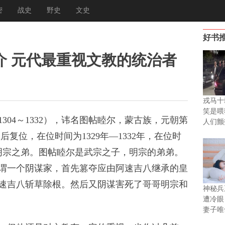
密
战史
野史
文史
好书
介 元代最重视文教的统治者
戎马十
笑是喂
4～1332），讳名图帖睦尔，蒙古族，元朝第
人们颤
位；后复位，在位时间为1329年—1332年，在位时
明宗之弟。图帖睦尔是武宗之子，明宗的弟弟。
谓一个阴谋家，首先篡夺应由阿速吉八继承的皇
速吉八斩草除根。然后又阴谋害死了哥哥明宗和
神秘兵
遭冷眼
妻子唯