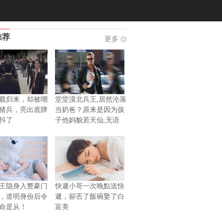
推荐
更多
载归来，却被嘲
堂堂漠北兵王,居然沦落
猪兵，亮出底牌
当奶爸？原来是因为孩
抖了
子他妈貌若天仙,无语
王隐身入赘豪门
快遞小哥一次晚點送快
，道明身份后令
遞，卻丟了飯碗娶了白
命是从！
富美